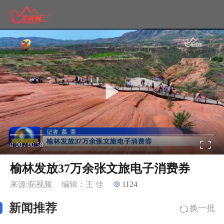
0:00
/
00:58
榆林发放37万余张文旅电子消费券
来源:驼视频
编辑：王 佳
1124
新闻推荐
换一批