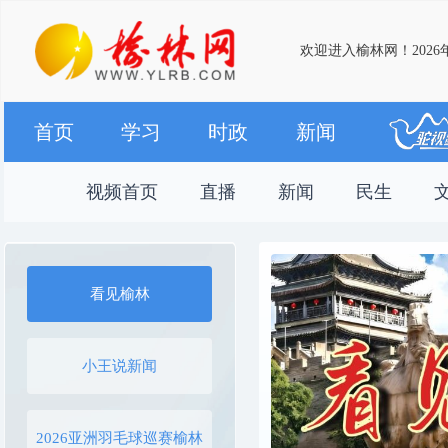
欢迎进入榆林网！2026
首页
学习
时政
新闻
视频首页
直播
新闻
民生
看见榆林
小王说新闻
2026亚洲羽毛球巡赛榆林