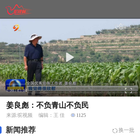
0:00
/
03:04
姜良彪：不负青山不负民
来源:驼视频
编辑：王 佳
1125
新闻推荐
换一批