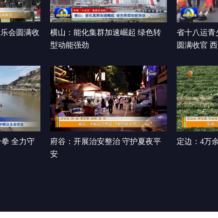
音乐会圆满收
横山：能化集群加速崛起 绿色转
省十八运青
型动能强劲
圆满收官 
前三
拳 全力守
府谷：开展治安整治 守护夏夜平
定边：4万
安