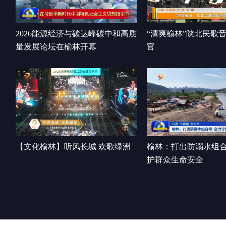
2026能源经济与碳达峰碳中和高质
“清爽榆林”陕北民歌
量发展论坛在榆林开幕
官
【文化榆林】听风长城 欢歌绿洲
榆林：打出防溺水组合
护群众生命安全