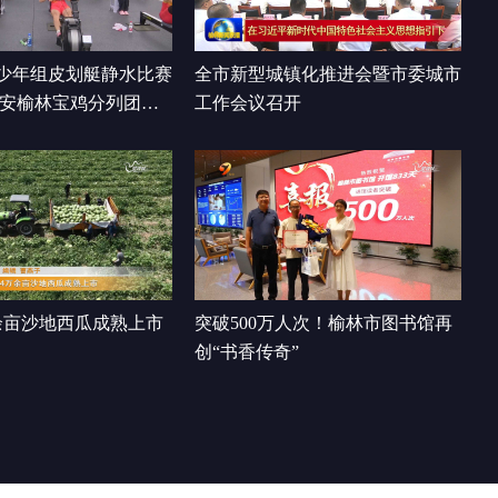
00:27:18
少年组皮划艇静水比赛
全市新型城镇化推进会暨市委城市
西安榆林宝鸡分列团体
工作会议召开
余亩沙地西瓜成熟上市
突破500万人次！榆林市图书馆再
创“书香传奇”