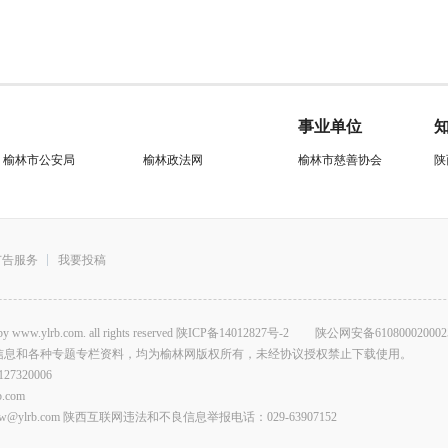
事业单位
榆林市公安局
榆林政法网
榆林市慈善协会
陕
广告服务
我要投稿
.com. all rights reserved
陕ICP备14012827号-2
陕公网安备610800020002
信息和各种专题专栏资料，均为榆林网版权所有，未经协议授权禁止下载使用。
320006
com
lrb.com 陕西互联网违法和不良信息举报电话：029-63907152