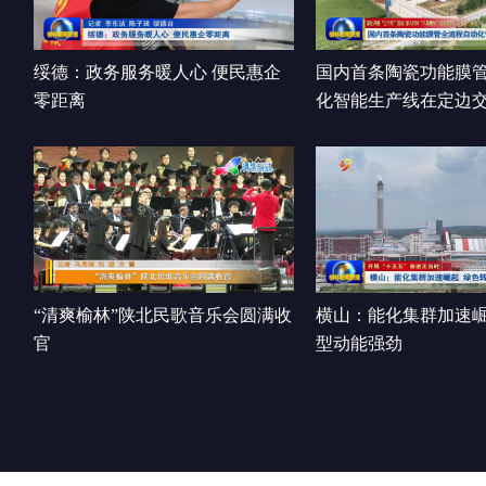
绥德：政务服务暖人心 便民惠企
国内首条陶瓷功能膜
零距离
化智能生产线在定边
“清爽榆林”陕北民歌音乐会圆满收
横山：能化集群加速崛
官
型动能强劲