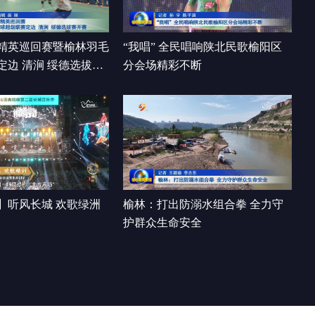
00:27:18
精英巡回赛暨榆林羽毛
“我唱” 全民唱响陕北民歌榆阳区
定边 清涧 绥德选拔赛
分会场精彩不断
】听风长城 欢歌绿洲
榆林：打出防溺水组合拳 全力守
护群众生命安全