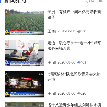
新闻推荐
换一批
子洲：有机产业闯出亿元增收新
路子
2026-08-06
968
王 婧
定边：暖心守护“一老一小” 精细
服务幸福万家
2026-08-06
401
王 婧
“清爽榆林”陕北民歌音乐会火热
开演
2026-08-06
626
王 婧
省十八运青少年组皮划艇静水项