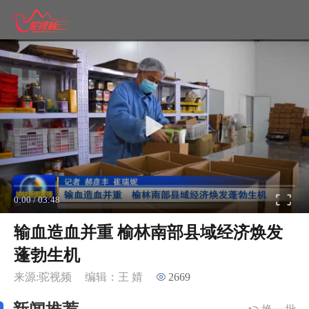
0:00
/
03:48
输血造血并重 榆林南部县域经济焕发
蓬勃生机
来源:驼视频
编辑：王 婧
2669