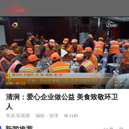
0:00
/
01:13
清涧：爱心企业做公益 美食致敬环卫
人
来源:驼视频
编辑：姬瑛
1145