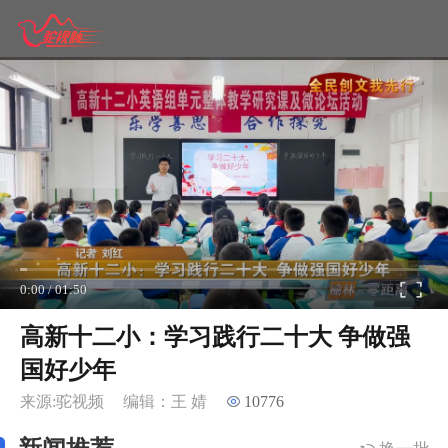
0:00
/
01:50
高新十二小：学习践行二十大 争做强
国好少年
来源:驼视频
编辑：王 婧
10776