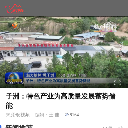
0:00
/
01:54
子洲：特色产业为高质量发展蓄势储
能
来源:驼视频
编辑：王 佳
8164