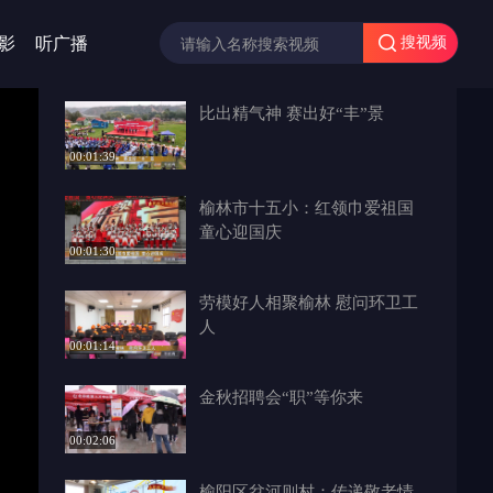
影
听广播
搜视频
比出精气神 赛出好“丰”景
00:01:39
榆林市十五小：红领巾爱祖国
童心迎国庆
00:01:30
劳模好人相聚榆林 慰问环卫工
人
00:01:14
金秋招聘会“职”等你来
00:02:06
榆阳区岔河则村：传递敬老情