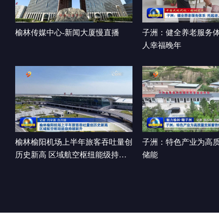
榆林传媒中心-新闻大厦慢直播
子洲：健全养老服务体
人幸福晚年
榆林榆阳机场上半年旅客吞吐量创
子洲：特色产业为高
历史新高 区域航空枢纽能级持续
储能
跃升