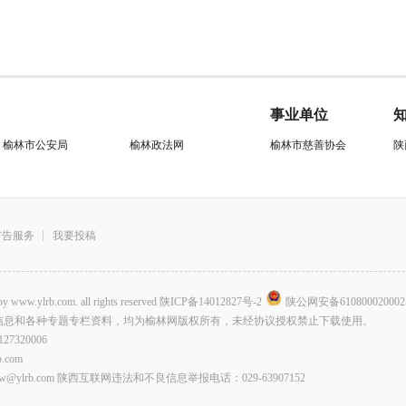
事业单位
榆林市公安局
榆林政法网
榆林市慈善协会
陕
广告服务
我要投稿
.com. all rights reserved
陕ICP备14012827号-2
陕公网安备610800020002
信息和各种专题专栏资料，均为榆林网版权所有，未经协议授权禁止下载使用。
320006
com
lrb.com 陕西互联网违法和不良信息举报电话：029-63907152