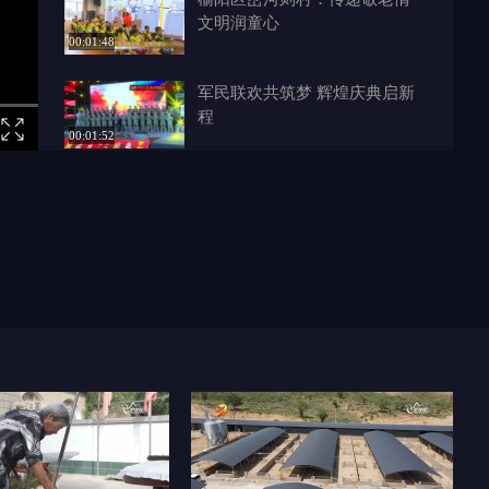
文明润童心
00:01:48
军民联欢共筑梦 辉煌庆典启新
程
00:01:52
榆阳区酸梨海则村：崇尚节约始
于心 秋收助农践于行
00:02:00
榆林零距离 2024-09-30
00:13:41
市红十字会应急救护培训走进榆
林职业技术学院军训营
00:01:09
亲子迷你马拉松 跑出秋日幸福