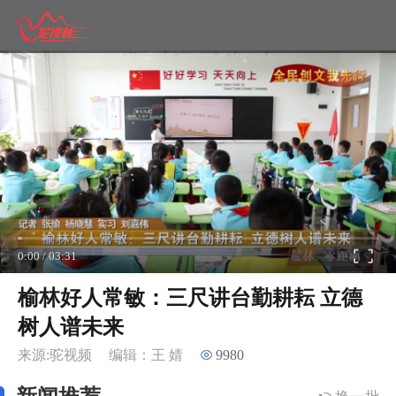
0:00
/
03:31
榆林好人常敏：三尺讲台勤耕耘 立德
树人谱未来
来源:驼视频
编辑：王 婧
9980