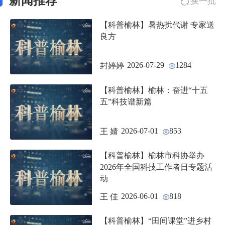
新闻推荐
换一批
【科普榆林】暑热扰代谢 专家送
良方
2026-07-29
1284
封婷婷
【科普榆林】榆林：奋进“十五
五”科技谱新篇
2026-07-01
853
王 婧
【科普榆林】榆林市科协举办
2026年全国科技工作者日专题活
动
2026-06-01
818
王 佳
【科普榆林】“田间课堂”进乡村