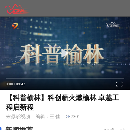
0:00
/
09:42
【科普榆林】科创薪火燃榆林 卓越工
程启新程
来源:驼视频
编辑：王 佳
7301