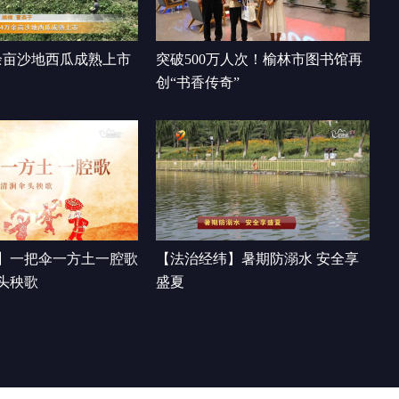
卷 靖边篇
00:19:53
余亩沙地西瓜成熟上市
突破500万人次！榆林市图书馆再
创“书香传奇”
】一把伞一方土一腔歌
【法治经纬】暑期防溺水 安全享
头秧歌
盛夏