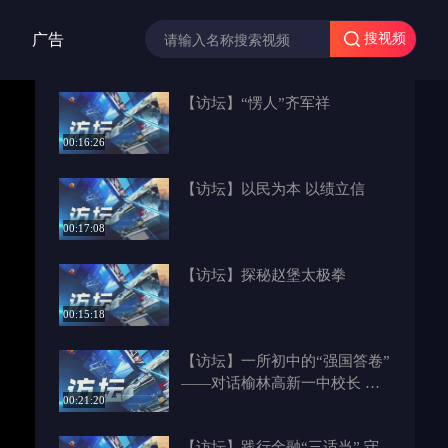
广告
搜视频
【访坛】“愣人”齐军祥
00:16:26
【访坛】以民为本 以绩立信
00:17:08
【访坛】探秘赵堡太极拳
00:15:18
【访坛】一所初中的“强国答卷”
——对话榆林高新一中校长 庄
00:21:20
孝成
【访坛】践行金融“三适当” 守