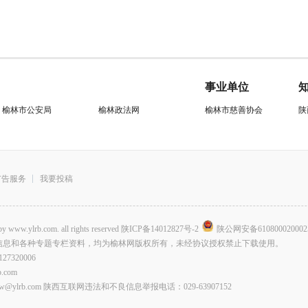
事业单位
榆林市公安局
榆林政法网
榆林市慈善协会
陕
广告服务
我要投稿
.com. all rights reserved
陕ICP备14012827号-2
陕公网安备610800020002
信息和各种专题专栏资料，均为榆林网版权所有，未经协议授权禁止下载使用。
320006
com
lrb.com 陕西互联网违法和不良信息举报电话：029-63907152