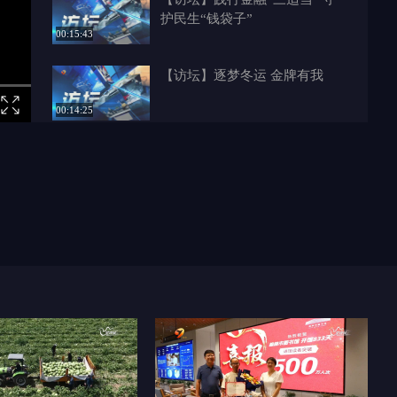
护民生“钱袋子”
00:15:43
【访坛】逐梦冬运 金牌有我
00:14:25
【访坛】城启华夏——从榆林石
城寻找最早中国
00:19:31
【访坛】奋进十四五 榆林新答
卷 府谷篇
00:19:47
【访坛】延榆高铁主体工程加速
推进
00:17:26
【访坛】奋进十四五 榆林新答