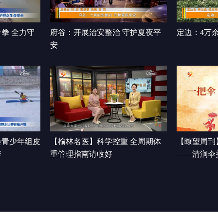
拳 全力守
府谷：开展治安整治 守护夏夜平
定边：4万
安
会青少年组皮
【榆林名医】科学控重 全周期体
【瞭望周刊
赛
重管理指南请收好
——清涧伞