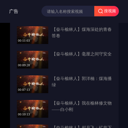
广告
搜视频
【奋斗榆林人】煤海深处的青春
答卷
00:11:03
【奋斗榆林人】毫厘之间守安全
00:09:28
【奋斗榆林人】郭洋楠：煤海播
绿
00:07:13
【奋斗榆林人】我在榆林修文物
——白小刚
00:10:13
【奋斗榆林人】郝月飞：矿井下