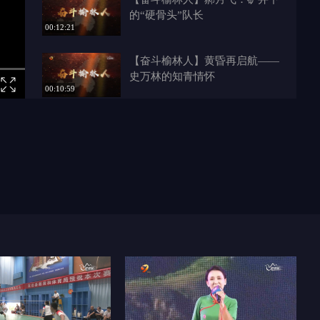
的“硬骨头”队长
00:12:21
【奋斗榆林人】黄昏再启航——
史万林的知青情怀
00:10:59
【奋斗榆林人】医者仁心守齿间
——榆林星元医院侯小峰
00:08:58
【奋斗榆林人】无声的守护者
——李继周
00:09:16
【奋斗榆林人】高康——青春的
力量
00:09:56
【奋斗榆林人】钱伟东井下地面