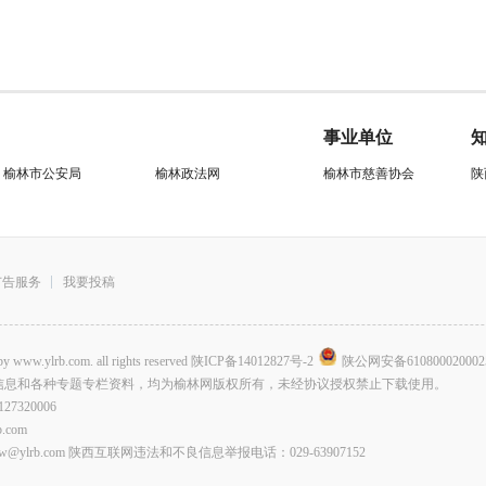
事业单位
榆林市公安局
榆林政法网
榆林市慈善协会
陕
广告服务
我要投稿
.com. all rights reserved
陕ICP备14012827号-2
陕公网安备610800020002
信息和各种专题专栏资料，均为榆林网版权所有，未经协议授权禁止下载使用。
320006
com
lrb.com 陕西互联网违法和不良信息举报电话：029-63907152