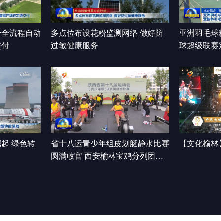
管全流程自动
多点位布设花粉监测网络 做好防
亚洲羽毛球
交付
过敏健康服务
球超级联赛
开赛
起 绿色转
省十八运青少年组皮划艇静水比赛
【文化榆林
圆满收官 西安榆林宝鸡分列团体
前三