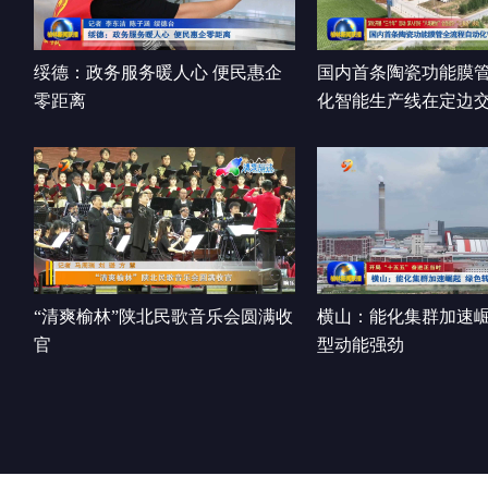
绥德：政务服务暖人心 便民惠企
国内首条陶瓷功能膜
零距离
化智能生产线在定边
“清爽榆林”陕北民歌音乐会圆满收
横山：能化集群加速崛
官
型动能强劲