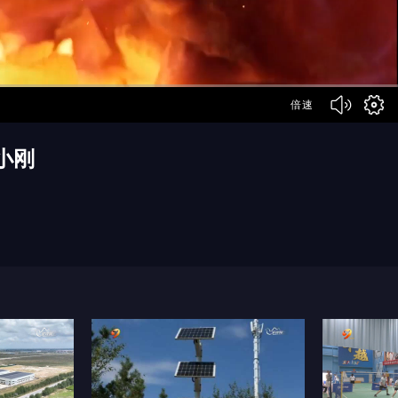
倍速
小刚