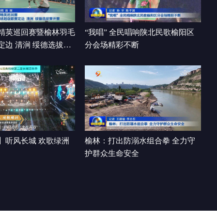
的两种“坚守”
00:08:21
精英巡回赛暨榆林羽毛
“我唱” 全民唱响陕北民歌榆阳区
定边 清涧 绥德选拔赛
分会场精彩不断
】听风长城 欢歌绿洲
榆林：打出防溺水组合拳 全力守
护群众生命安全