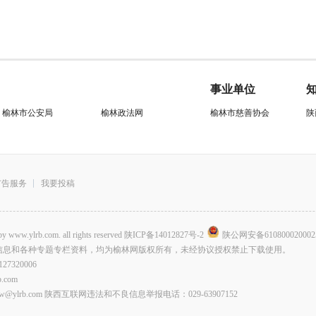
事业单位
榆林市公安局
榆林政法网
榆林市慈善协会
陕
广告服务
我要投稿
.com. all rights reserved
陕ICP备14012827号-2
陕公网安备610800020002
信息和各种专题专栏资料，均为榆林网版权所有，未经协议授权禁止下载使用。
320006
com
lrb.com 陕西互联网违法和不良信息举报电话：029-63907152