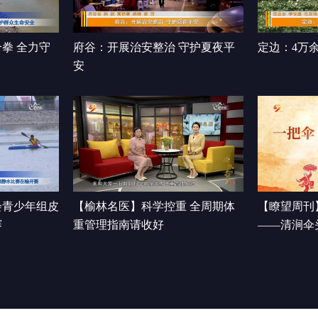
拳 全力守
府谷：开展治安整治 守护夏夜平
定边：4万
安
会青少年组皮
【榆林名医】科学控重 全周期体
【瞭望周刊
赛
重管理指南请收好
——清涧伞