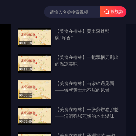
搜视频
【美食在榆林】黄土深处那
碗“浑香”
00:10:18
【美食在榆林】一把双柄刀剁出
的温凉美味
00:11:10
【美食在榆林】当杂碎遇见面
——铸就黄土地不屈的风骨
00:08:12
【美食在榆林】一张煎饼卷乡愁
——清涧强强煎饼的本土滋味
00:08:40
【美食在榆林】子洲抿节 一勺