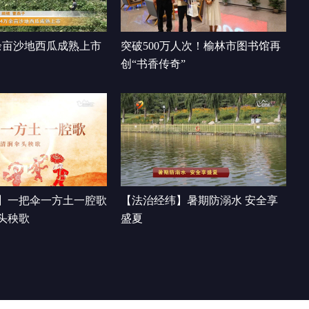
传奇
00:09:15
余亩沙地西瓜成熟上市
突破500万人次！榆林市图书馆再
创“书香传奇”
】一把伞一方土一腔歌
【法治经纬】暑期防溺水 安全享
头秧歌
盛夏