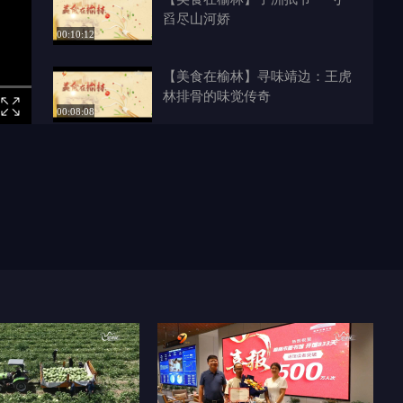
舀尽山河娇
00:10:12
【美食在榆林】寻味靖边：王虎
林排骨的味觉传奇
00:08:08
【美食在榆林】炉火千层酥 子
洲果馅里的黄土情
00:09:22
【美食在榆林】吴堡风味：活捉
挂面VS刀刀碗托
00:10:48
【美食在榆林】子洲肉夹饼的炉
火豪情
00:09:30
【美食在榆林】子洲油饼的多味