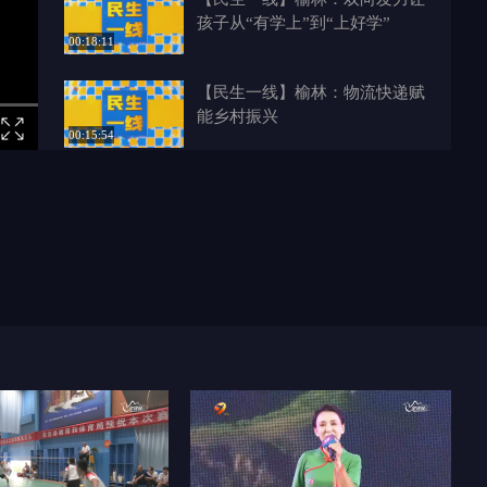
孩子从“有学上”到“上好学”
00:18:11
【民生一线】榆林：物流快递赋
能乡村振兴
00:15:54
【民生一线】一顿“暖心早餐”
一座城市的爱心接力
00:14:00
【民生一线】一座展馆 半城记
忆 榆林再添“城市会客厅”
00:16:38
【民生一线】从“养老”到“享
老”榆林养老服务再升级
00:16:44
【民生一线】书香榆林：从“榆