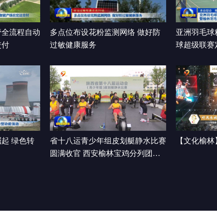
管全流程自动
多点位布设花粉监测网络 做好防
亚洲羽毛球
交付
过敏健康服务
球超级联赛
开赛
起 绿色转
省十八运青少年组皮划艇静水比赛
【文化榆林
圆满收官 西安榆林宝鸡分列团体
前三