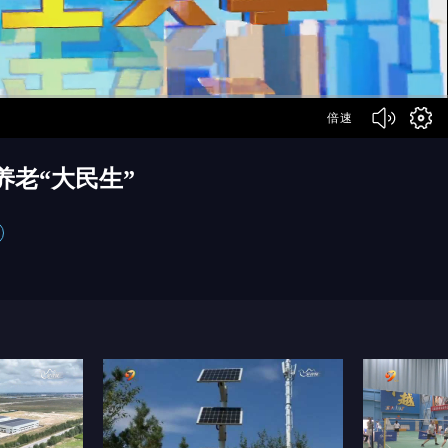
倍速
养老“大民生”