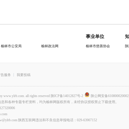
事业单位
榆林市公安局
榆林政法网
榆林市慈善协会
陕
广告服务
我要投稿
.com. all rights reserved
陕ICP备14012827号-2
陕公网安备610800020002
信息和各种专题专栏资料，均为榆林网版权所有，未经协议授权禁止下载使用。
320006
com
lrb.com 陕西互联网违法和不良信息举报电话：029-63907152