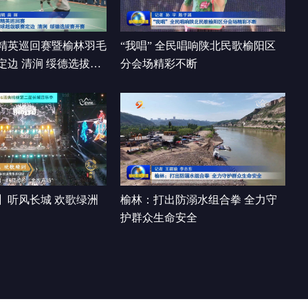
阅空间”到“愉悦心间”
00:17:02
精英巡回赛暨榆林羽毛
“我唱” 全民唱响陕北民歌榆阳区
定边 清涧 绥德选拔赛
分会场精彩不断
】听风长城 欢歌绿洲
榆林：打出防溺水组合拳 全力守
护群众生命安全