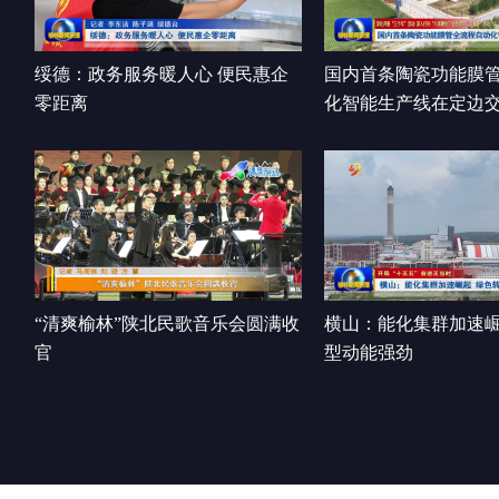
绥德：政务服务暖人心 便民惠企
国内首条陶瓷功能膜
零距离
化智能生产线在定边
“清爽榆林”陕北民歌音乐会圆满收
横山：能化集群加速崛
官
型动能强劲