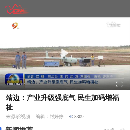
0:00
/
04:07
靖边：产业升级强底气 民生加码增福
祉
来源:驼视频
编辑：封婷婷
8309