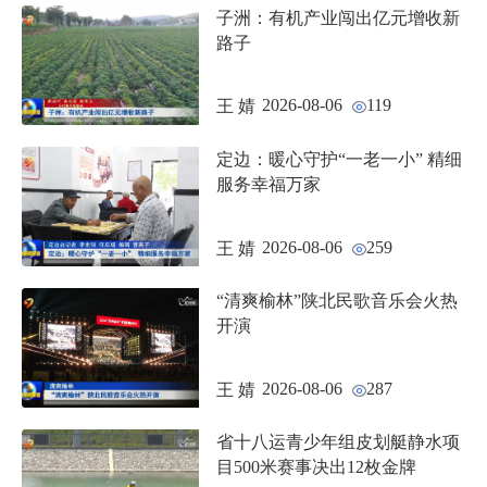
子洲：有机产业闯出亿元增收新
路子
2026-08-06
119
王 婧
定边：暖心守护“一老一小” 精细
服务幸福万家
2026-08-06
259
王 婧
“清爽榆林”陕北民歌音乐会火热
开演
2026-08-06
287
王 婧
省十八运青少年组皮划艇静水项
目500米赛事决出12枚金牌