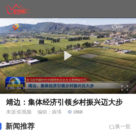
0:00
/
04:36
靖边：集体经济引领乡村振兴迈大步
来源:驼视频
编辑：姬瑛
1868
新闻推荐
换一批