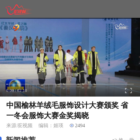
0:00
/
02:10
中国榆林羊绒毛服饰设计大赛颁奖 省
一冬会服饰大赛金奖揭晓
来源:驼视频
编辑：姬瑛
2494