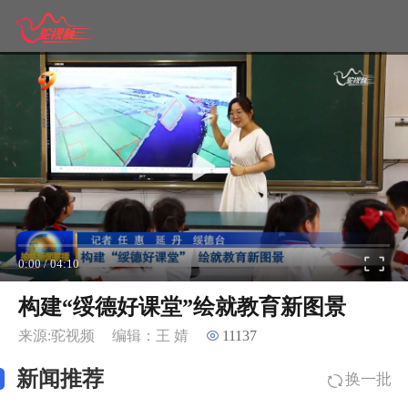
0:00
/
04:10
构建“绥德好课堂”绘就教育新图景
来源:驼视频
编辑：王 婧
11137
新闻推荐
换一批