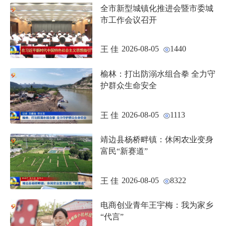
全市新型城镇化推进会暨市委城
市工作会议召开
2026-08-05
1440
王 佳
榆林：打出防溺水组合拳 全力守
护群众生命安全
2026-08-05
1113
王 佳
靖边县杨桥畔镇：休闲农业变身
富民“新赛道”
2026-08-05
8322
王 佳
电商创业青年王宇梅：我为家乡
“代言”