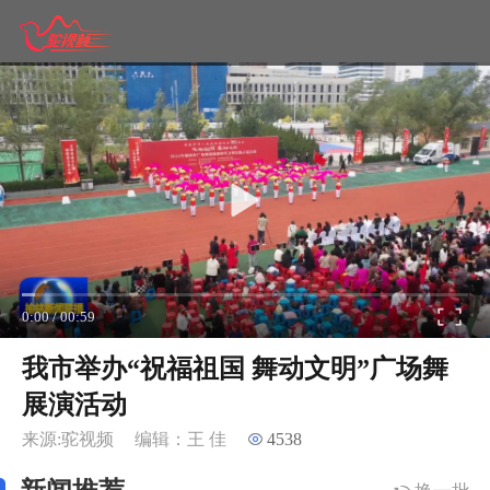
0:00
/
00:59
我市举办“祝福祖国 舞动文明”广场舞
展演活动
来源:驼视频
编辑：王 佳
4538