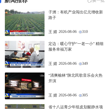
新闻推荐
换一批
子洲：有机产业闯出亿元增收新
路子
2026-08-06
310
王 婧
定边：暖心守护“一老一小” 精细
服务幸福万家
2026-08-06
349
王 婧
“清爽榆林”陕北民歌音乐会火热
开演
2026-08-06
305
王 婧
省十八运青少年组皮划艇静水项