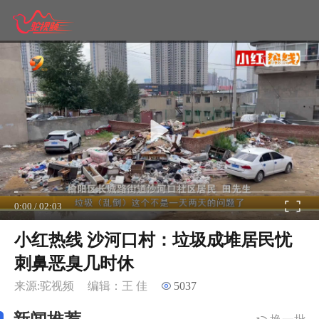
0:00
/
02:03
小红热线 沙河口村：垃圾成堆居民忧
刺鼻恶臭几时休
来源:驼视频
编辑：王 佳
5037