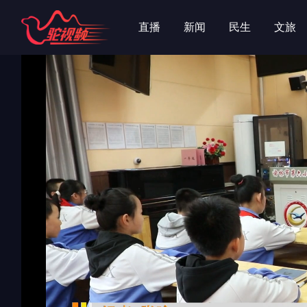
字
字
直播
新闻
民生
文旅
专辑