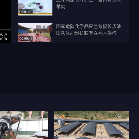
羊肉
00:01:29
国家危险化学品应急救援长庆油
田队体能对抗联赛在神木举行
00:00:43
府谷高寒岭：自然与人文共绘美
丽画卷
00:00:59
榆林零距离零 2024-11-06
00:13:05
榆林零距离 2024-11-04
00:12:57
榆林：新时代文明实践活动 引