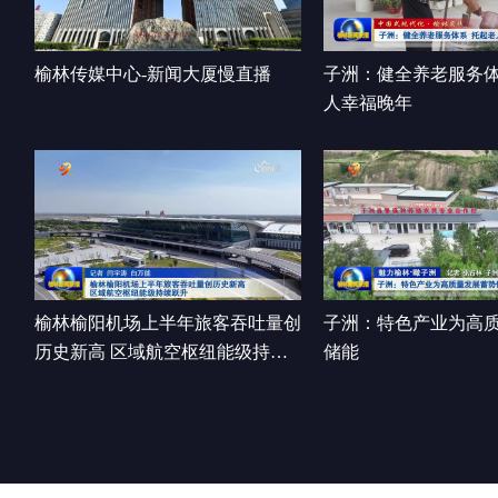
榆林传媒中心-新闻大厦慢直播
子洲：健全养老服务体
人幸福晚年
榆林榆阳机场上半年旅客吞吐量创
子洲：特色产业为高
历史新高 区域航空枢纽能级持续
储能
跃升