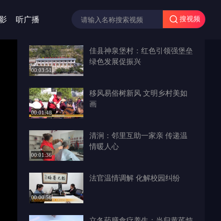
影
听广播
搜视频
佳县神泉堡村：红色引领强堡垒
绿色发展促振兴
00:03:51
移风易俗树新风 文明乡村美如
画
00:01:48
清涧：邻里互助一家亲 传递温
情暖人心
00:01:36
法官温情调解 化解校园纠纷
00:00:56
立冬药膳食疗养生：当归黄芪炖