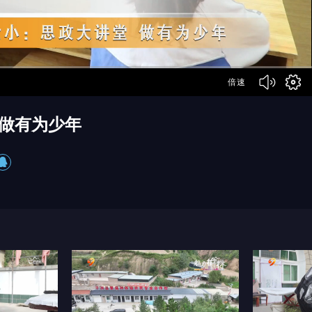
倍速
 做有为少年