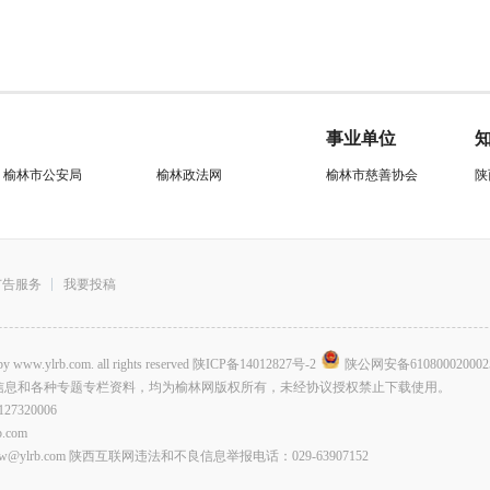
事业单位
榆林市公安局
榆林政法网
榆林市慈善协会
陕
广告服务
我要投稿
.com. all rights reserved
陕ICP备14012827号-2
陕公网安备610800020002
信息和各种专题专栏资料，均为榆林网版权所有，未经协议授权禁止下载使用。
320006
com
lrb.com 陕西互联网违法和不良信息举报电话：029-63907152