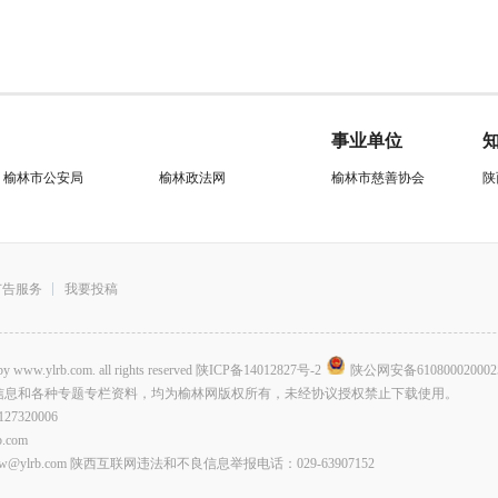
事业单位
榆林市公安局
榆林政法网
榆林市慈善协会
陕
广告服务
我要投稿
.com. all rights reserved
陕ICP备14012827号-2
陕公网安备610800020002
信息和各种专题专栏资料，均为榆林网版权所有，未经协议授权禁止下载使用。
320006
com
lrb.com 陕西互联网违法和不良信息举报电话：029-63907152