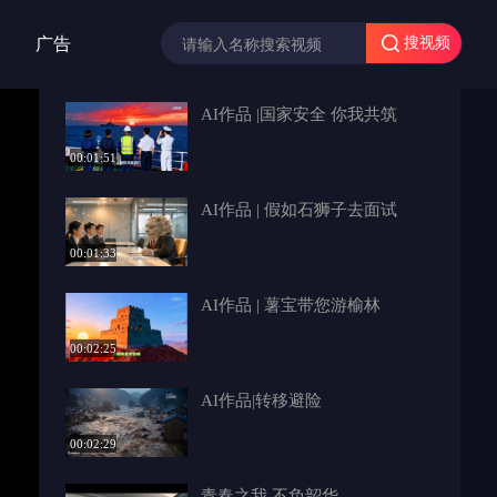
广告
搜视频
AI作品 |国家安全 你我共筑
00:01:51
AI作品 | 假如石狮子去面试
00:01:33
AI作品 | 薯宝带您游榆林
00:02:25
AI作品|转移避险
00:02:29
青春之我 不负韶华