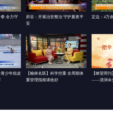
拳 全力守
府谷：开展治安整治 守护夏夜平
定边：4万
安
会青少年组皮
【榆林名医】科学控重 全周期体
【瞭望周刊
赛
重管理指南请收好
——清涧伞