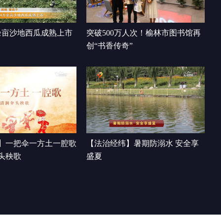
00:01:01
余亩沙地西瓜成熟上市
突破500万人次！榆林市图书馆再
创“书香传奇”
】一把伞一方土一腔歌
【法治经纬】暑期防溺水 安全享
头秧歌
盛夏