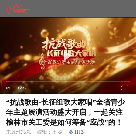
0:00
/
03:37
“抗战歌曲·长征组歌大家唱”全省青少
年主题展演活动盛大开启，一起关注
榆林市关工委是如何筹备“应战”的！
来源:驼视频
编辑：王 婧
11124