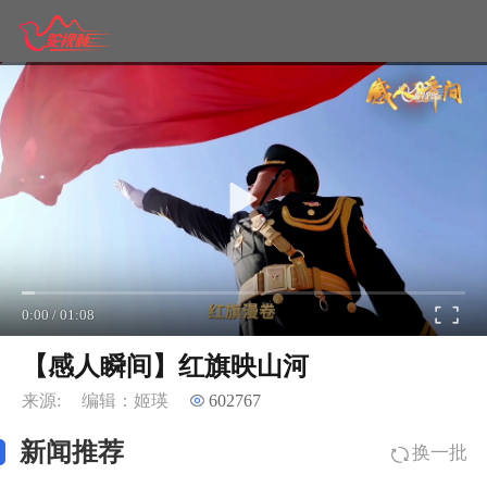
0:00
/
01:08
【感人瞬间】红旗映山河
来源:
编辑：姬瑛
602767
新闻推荐
换一批