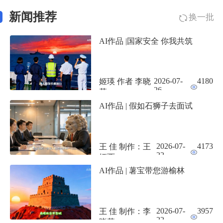
新闻推荐
换一批
AI作品 |国家安全 你我共筑
2026-07-
4180
姬瑛 作者 李晓
26
莉
AI作品 | 假如石狮子去面试
2026-07-
4173
王 佳 制作：王
22
娅西
AI作品 | 薯宝带您游榆林
2026-07-
3957
王 佳 制作：李
22
晓莉