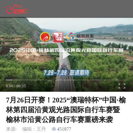
0:00
/
00:35
7月26日开赛！2025“澳瑞特杯”中国·榆
林第四届沿黄观光路国际自行车赛暨
榆林市沿黄公路自行车赛重磅来袭
来源:
编辑：王丹
451877