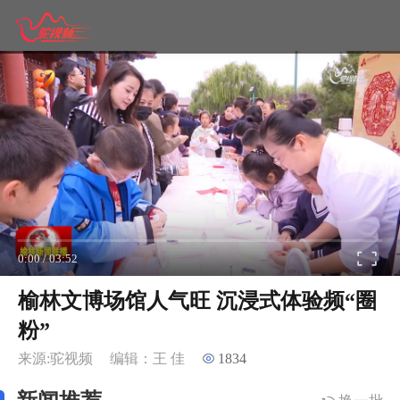
0:00
/
03:52
榆林文博场馆人气旺 沉浸式体验频“圈
粉”
来源:驼视频
编辑：王 佳
1834