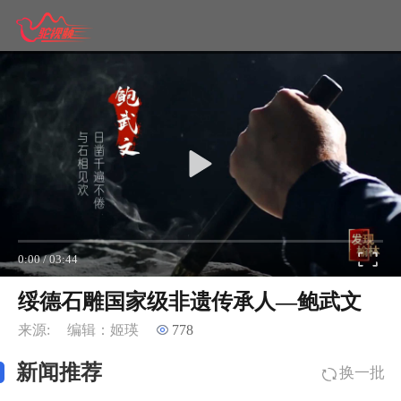
0:00
/
03:44
绥德石雕国家级非遗传承人—鲍武文
来源:
编辑：姬瑛
778
新闻推荐
换一批