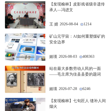
【发现榆林】皮影戏省级非遗传
承人—冯进文
2026-08-04
1214
王 婧
矿山元宇宙：AI如何重塑煤矿的
安全边界
2026-08-03
408363
姬瑛
站在最大多数劳动人民的一面
——毛主席为佳县县委的题词
2026-07-28
6246
姬瑛
【发现榆林】七旬匠人 缝补人间
烟火