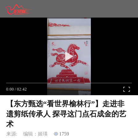
0:00
/
02:42
【东方甄选“看世界榆林行”】走进非
遗剪纸传承人 探寻这门点石成金的艺
术
来源:
编辑：姬瑛
1759