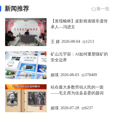
新闻推荐
换一批
【发现榆林】皮影戏省级非遗传
承人—冯进文
2026-08-04
1213
王 婧
矿山元宇宙：AI如何重塑煤矿的
安全边界
2026-08-03
378409
姬瑛
站在最大多数劳动人民的一面
——毛主席为佳县县委的题词
2026-07-28
6237
姬瑛