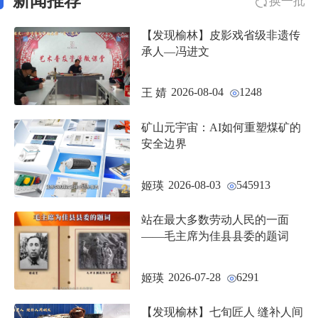
新闻推荐
换一批
【发现榆林】皮影戏省级非遗传
承人—冯进文
2026-08-04
1248
王 婧
矿山元宇宙：AI如何重塑煤矿的
安全边界
2026-08-03
545913
姬瑛
站在最大多数劳动人民的一面
——毛主席为佳县县委的题词
2026-07-28
6291
姬瑛
【发现榆林】七旬匠人 缝补人间