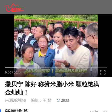
0:00
/
00:14
撒贝宁 陈好 称赞米脂小米 颗粒饱满
金灿灿！
来源:驼视频
编辑：王 婧
2933